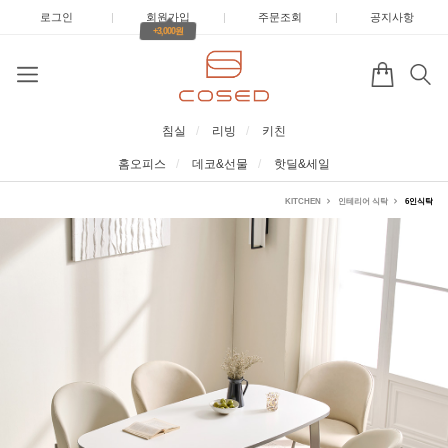
로그인
|
회원가입
|
주문조회
|
공지사항
+3,000원
침실
리빙
키친
홈오피스
데코&선물
핫딜&세일
KITCHEN
인테리어 식탁
6인식탁