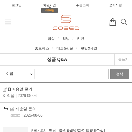
로그인
|
회원가입
|
주문조회
|
공지사항
+3,000원
침실
리빙
키친
홈오피스
데코&선물
핫딜&세일
상품 Q&A
글쓰기
검색
배송일 문의
이희남
| 2026-08-06
배송일 문의
| 2026-08-06
카라 코너 책상 [블랙&월넛/화이트&내추럴]