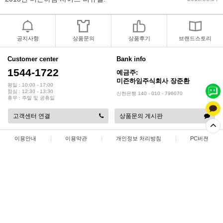
2018년 야휴회 공지[상담/배송조..
2018.04.10
2018년 모바일샵 리뉴얼 업데이..
2018.04.10
공지사항
상품문의
상품후기
브랜드스토리
Customer center
Bank info
2017년 미즌하임 리뉴얼
2017.03.06
1544-1722
예금주:
미즌하임주식회사 장준환
2019년 설 명절 배송지연 안내
평일 : 10:00 - 17:00
2019.01.23
점심 : 12:30 - 13:30
신한은행 140 - 010 - 796070
휴무 : 주말 및 공휴일
고객센터 연결
상품문의 게시판
이용안내
|
이용약관
|
개인정보 처리방침
|
PC버젼
상점명 : 미즌하임 주식회사
|
대표 :
장준환
|
대표전화 : 1544-1722
|
팩스 : 032-578-3538
|
주소 : 인천광역시 서해구 정서진 5로 9
|
사업자등록번호 : 137-86-35687
|
통신판매업 신고 : 2015-인천서구-0414
|
개인정보관리책임자 : 장준환
COPYRIGHT(C)
미즌하임 주식회사
ALL RIGHTS RESERVED.