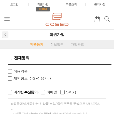
로그인
|
회원가입
|
주문조회
|
공지사항
+3,000원
회원가입
약관동의
정보입력
가입완료
전체동의
이용약관
개인정보 수집·이용안내
마케팅 수신동의
(
이메일
SMS
)
쇼핑몰에서 제공하는 신상품 소식/ 할인쿠폰을 무상으로 보내드립니
다!
단, 상품 구매 정보는 수신동의 여부 관계없이 발송됩니다.