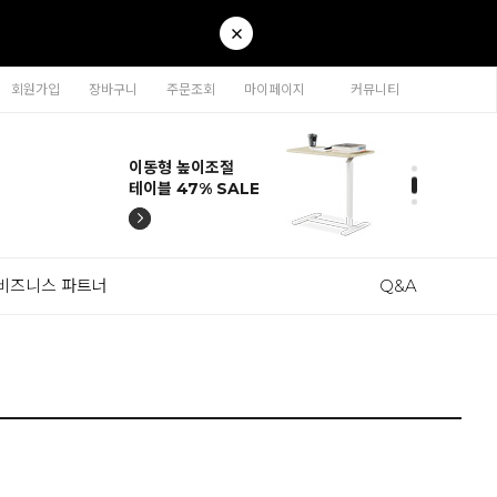
회원가입
장바구니
주문조회
마이페이지
커뮤니티
티나 인테리어의자
카라 연결형책장
이동형 높이조절
티나 인테리어의자
카라 연결형책장
57% SALE
65% SALE
테이블 47% SALE
57% SALE
65% SALE
비즈니스 파트너
Q&A