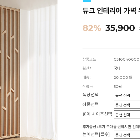
듀크 인테리어 가벽 
82
%
35,900
상품코드
0310040000
원산지
국내
배송비
20,000 원
적립금
50원
색상선택
상품선택
넓이 사이즈선택
추가옵션
(추가 구매를 원하시면 선택
높이선택[필수]