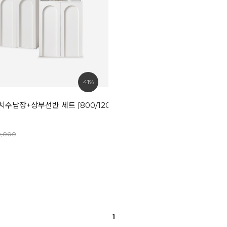
41%
치수납장+상부선반 세트 [800/1200]
9,000
1