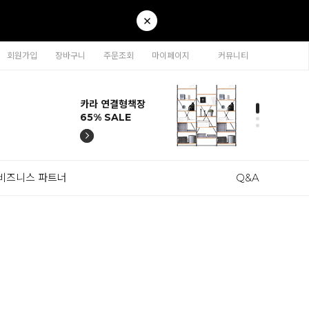
회원가입
장바구니
주문조회
마이페이지
커뮤니티
티나 인테리어의자
카라 연결형책장
이동형 높이조절
티나 인테리어의자
카라 연결형책장
57% SALE
65% SALE
테이블 47% SALE
57% SALE
65% SALE
비즈니스 파트너
Q&A