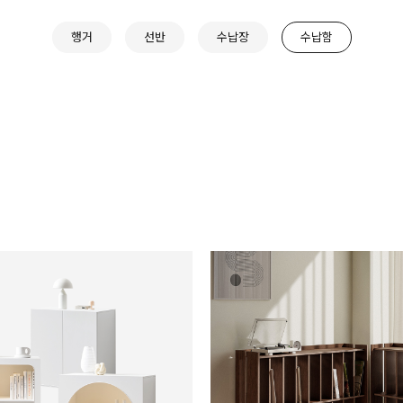
행거
선반
수납장
수납함