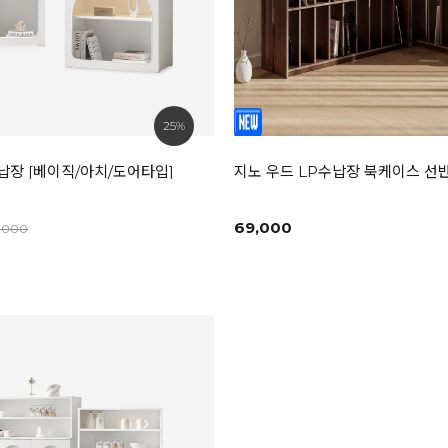
25%
납장 [베이직/아치/도어타입]
지노 우드 LP수납장 북케이스 선
69,000
9,000