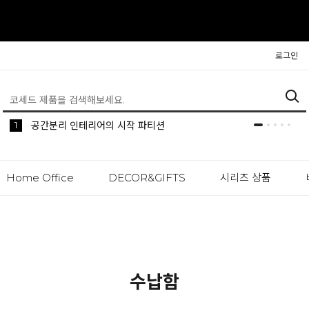
로그인
5
1
생활 속 편리한 이동식 사이드 테이블 시리즈
공간분리 인테리어의 시작 파티션
Home Office
DECOR&GIFTS
시리즈 상품
수납함