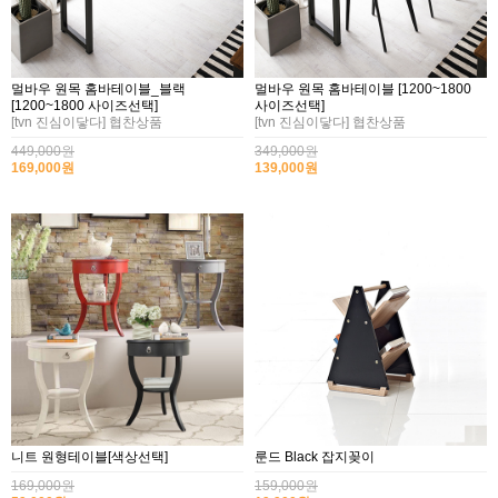
멀바우 원목 홈바테이블_블랙
멀바우 원목 홈바테이블 [1200~1800
[1200~1800 사이즈선택]
사이즈선택]
[tvn 진심이닿다] 협찬상품
[tvn 진심이닿다] 협찬상품
449,000원
349,000원
169,000원
139,000원
니트 원형테이블[색상선택]
룬드 Black 잡지꽂이
169,000원
159,000원