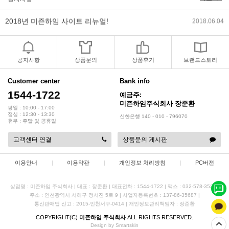
2018년 미즌하임 사이트 리뉴얼!
2018.06.04
2018년 야휴회 공지[상담/배송조..
2018.04.10
2018년 모바일샵 리뉴얼 업데이..
2018.04.10
공지사항
상품문의
상품후기
브랜드스토리
2017년 미즌하임 리뉴얼
2017.03.06
Customer center
Bank info
1544-1722
예금주:
미즌하임주식회사 장준환
2019년 설 명절 배송지연 안내
2019.01.23
평일 : 10:00 - 17:00
점심 : 12:30 - 13:30
신한은행 140 - 010 - 796070
휴무 : 주말 및 공휴일
고객센터 연결
상품문의 게시판
이용안내
|
이용약관
|
개인정보 처리방침
|
PC버젼
상점명 : 미즌하임 주식회사
|
대표 :
장준환
|
대표전화 : 1544-1722
|
팩스 : 032-578-3538
|
주소 : 인천광역시 서해구 정서진 5로 9
|
사업자등록번호 : 137-86-35687
|
통신판매업 신고 : 2015-인천서구-0414
|
개인정보관리책임자 : 장준환
COPYRIGHT(C)
미즌하임 주식회사
ALL RIGHTS RESERVED.