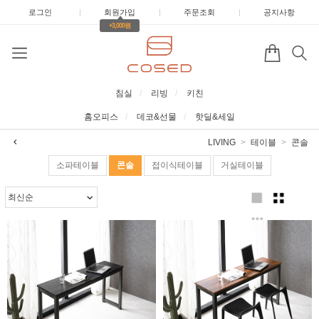
로그인
|
회원가입
|
주문조회
|
공지사항
+3,000원
침실
리빙
키친
홈오피스
데코&선물
핫딜&세일
LIVING
테이블
콘솔
소파테이블
콘솔
접이식테이블
거실테이블