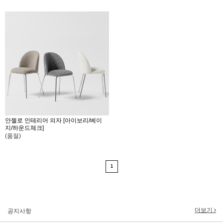
안젤로 인테리어 의자 [아이보리/베이
지/하운드체크]
(품절)
2017년 미즌하임 리뉴얼
2017.03.06
2019년 설 명절 배송지연 안내
2019.01.23
1
2018년 미즌하임 사이트 리뉴얼!
2018.06.04
2018년 야휴회 공지[상담/배송조..
2018.04.10
더보기
공지사항