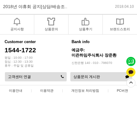
2018년 모바일샵 리뉴얼 업데이..
2018.04.10
2017년 미즌하임 리뉴얼
2017.03.06
공지사항
상품문의
상품후기
브랜드스토리
2019년 설 명절 배송지연 안내
2019.01.23
Customer center
Bank info
1544-1722
예금주:
미즌하임주식회사 장준환
평일 : 10:00 - 17:00
점심 : 12:30 - 13:30
신한은행 140 - 010 - 796070
휴무 : 주말 및 공휴일
고객센터 연결
상품문의 게시판
이용안내
|
이용약관
|
개인정보 처리방침
|
PC버젼
상점명 : 미즌하임 주식회사
|
대표 :
장준환
|
대표전화 : 1544-1722
|
팩스 : 032-578-3538
|
주소 : 인천광역시 서해구 정서진 5로 9
|
사업자등록번호 : 137-86-35687
|
통신판매업 신고 : 2015-인천서구-0414
|
개인정보관리책임자 : 장준환
COPYRIGHT(C)
미즌하임 주식회사
ALL RIGHTS RESERVED.