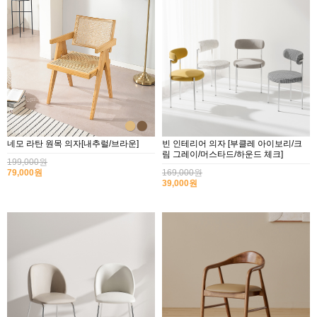
네모 라탄 원목 의자[내추럴/브라운]
빈 인테리어 의자 [부클레 아이보리/크
림 그레이/머스타드/하운드 체크]
199,000원
79,000원
169,000원
39,000원