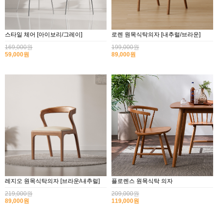
스타일 체어 [아이보리/그레이]
로렌 원목식탁의자 [내추럴/브라운]
169,000원
199,000원
59,000원
89,000원
레지오 원목식탁의자 [브라운/내추럴]
플로렌스 원목식탁 의자
219,000원
209,000원
89,000원
119,000원