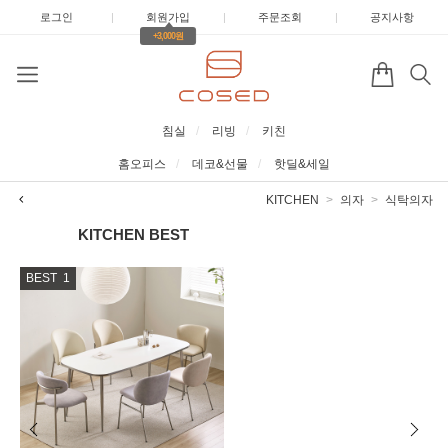
로그인
|
회원가입
|
주문조회
|
공지사항
+3,000원
침실
리빙
키친
홈오피스
데코&선물
핫딜&세일
KITCHEN
의자
식탁의자
KITCHEN
BEST
BEST
1