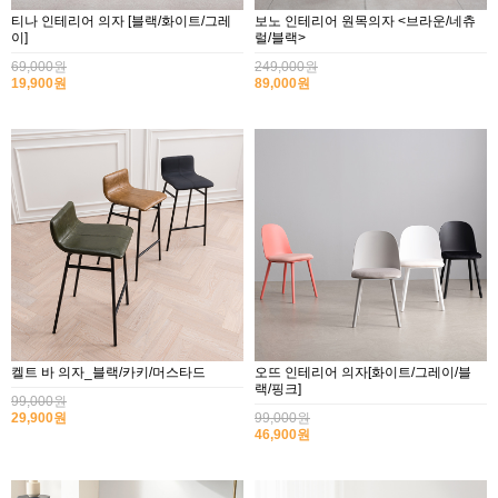
티나 인테리어 의자 [블랙/화이트/그레
보노 인테리어 원목의자 <브라운/네츄
이]
럴/블랙>
69,000원
249,000원
19,900원
89,000원
켈트 바 의자_블랙/카키/머스타드
오뜨 인테리어 의자[화이트/그레이/블
랙/핑크]
99,000원
29,900원
99,000원
46,900원