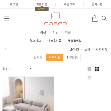
로그인
|
회원가입
|
주문조회
|
공지사항
+3,000원
침실
리빙
키친
홈오피스
데코&선물
핫딜&세일
LIVING
소파
카우치형
일자형
카우치형
1~3인용