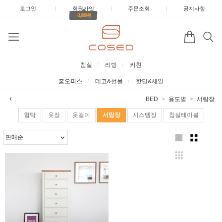
로그인
|
회원가입
|
주문조회
|
공지사항
+3,000원
침실
리빙
키친
홈오피스
데코&선물
핫딜&세일
BED
용도별
서랍장
협탁
옷장
옷걸이
서랍장
시스템장
침실테이블