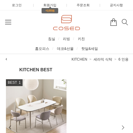
로그인
|
회원가입
|
주문조회
|
공지사항
+3,000원
침실
리빙
키친
홈오피스
데코&선물
핫딜&세일
KITCHEN
세라믹 식탁
6 인용
KITCHEN
BEST
BEST
1