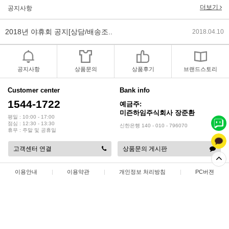
더보기
2018년 야휴회 공지[상담/배송조..
공지사항
2018.04.10
2018년 모바일샵 리뉴얼 업데이..
2018.04.10
2017년 미즌하임 리뉴얼
2017.03.06
공지사항
상품문의
상품후기
브랜드스토리
2019년 설 명절 배송지연 안내
2019.01.23
Customer center
Bank info
1544-1722
예금주:
미즌하임주식회사 장준환
평일 : 10:00 - 17:00
점심 : 12:30 - 13:30
신한은행 140 - 010 - 796070
휴무 : 주말 및 공휴일
고객센터 연결
상품문의 게시판
이용안내
|
이용약관
|
개인정보 처리방침
|
PC버젼
상점명 : 미즌하임 주식회사
|
대표 :
장준환
|
대표전화 : 1544-1722
|
팩스 : 032-578-3538
|
주소 : 인천광역시 서해구 정서진 5로 9
|
사업자등록번호 : 137-86-35687
|
통신판매업 신고 : 2015-인천서구-0414
|
개인정보관리책임자 : 장준환
COPYRIGHT(C)
미즌하임 주식회사
ALL RIGHTS RESERVED.