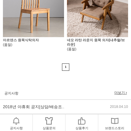
아르덴스 원목식탁의자
네모 라탄 라운지 원목 의자[내추럴/브
라운]
(품절)
(품절)
2017년 미즌하임 리뉴얼
2017.03.06
1
2019년 설 명절 배송지연 안내
2019.01.23
2018년 미즌하임 사이트 리뉴얼!
2018.06.04
더보기
공지사항
2018년 야휴회 공지[상담/배송조..
2018.04.10
2018년 모바일샵 리뉴얼 업데이..
2018.04.10
공지사항
상품문의
상품후기
브랜드스토리