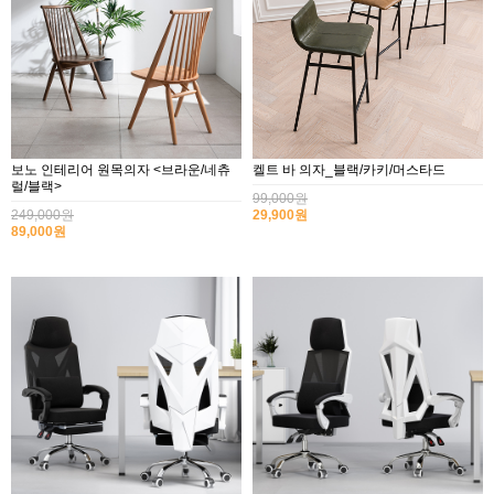
보노 인테리어 원목의자 <브라운/네츄
켈트 바 의자_블랙/카키/머스타드
럴/블랙>
99,000원
249,000원
29,900원
89,000원