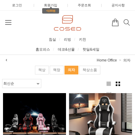
로그인
|
회원가입
|
주문조회
|
공지사항
+3,000원
침실
리빙
키친
홈오피스
데코&선물
핫딜&세일
Home Office
의자
책상
책장
의자
책상소품