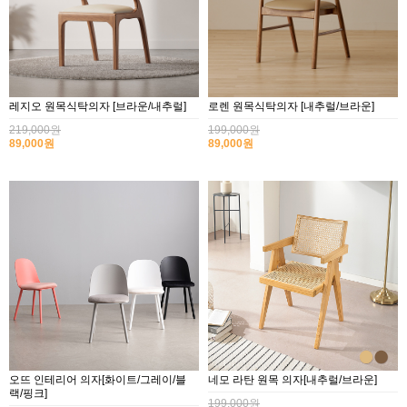
레지오 원목식탁의자 [브라운/내추럴]
로렌 원목식탁의자 [내추럴/브라운]
219,000원
199,000원
89,000원
89,000원
오뜨 인테리어 의자[화이트/그레이/블
네모 라탄 원목 의자[내추럴/브라운]
랙/핑크]
199,000원