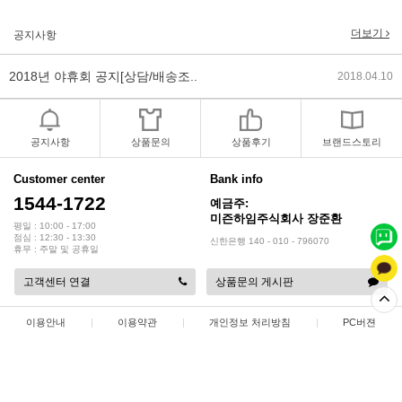
2018년 미즌하임 사이트 리뉴얼!
2018.06.04
더보기
공지사항
2018년 야휴회 공지[상담/배송조..
2018.04.10
2018년 모바일샵 리뉴얼 업데이..
2018.04.10
공지사항
상품문의
상품후기
브랜드스토리
2017년 미즌하임 리뉴얼
2017.03.06
Customer center
Bank info
1544-1722
예금주:
2019년 설 명절 배송지연 안내
2019.01.23
미즌하임주식회사 장준환
평일 : 10:00 - 17:00
점심 : 12:30 - 13:30
신한은행 140 - 010 - 796070
휴무 : 주말 및 공휴일
고객센터 연결
상품문의 게시판
이용안내
|
이용약관
|
개인정보 처리방침
|
PC버젼
상점명 : 미즌하임 주식회사
|
대표 :
장준환
|
대표전화 : 1544-1722
|
팩스 : 032-578-3538
|
주소 : 인천광역시 서해구 정서진 5로 9
|
사업자등록번호 : 137-86-35687
|
통신판매업 신고 : 2015-인천서구-0414
|
개인정보관리책임자 : 장준환