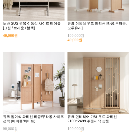
노바 SUS 원목 이동식 사이드 테이블
듀크 이동식 우드 파티션 [타공,무타공,
[크림 / 브라운 / 블랙]
모루유리]
49,000원
199,000원
49,000원
듀크 접이식 파티션 타공/무타공 사이즈
듀크 인테리어 가벽 우드 파티션
선택 (메이플/화이트)
2100~2499 주문제작 상품
99,000원
199,000원