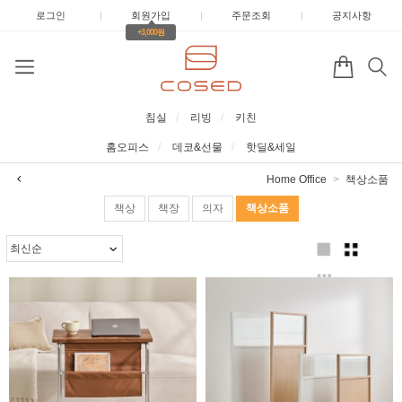
로그인
|
회원가입
|
주문조회
|
공지사항
+3,000원
침실
리빙
키친
홈오피스
데코&선물
핫딜&세일
Home Office
책상소품
책상
책장
의자
책상소품