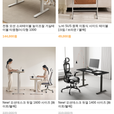
전동 모션 소파테이블 높이조절 거실테
노바 SUS 원목 이동식 사이드 테이블
이블 타원형/사각형 1000
[크림 / 브라운 / 블랙]
144,000원
49,000원
New! 모션데스크 듀얼 1600 사이즈 [화
New! 모션데스크 듀얼 1400 사이즈 [화
이트/블랙]
이트/블랙]
339,000원
319,000원