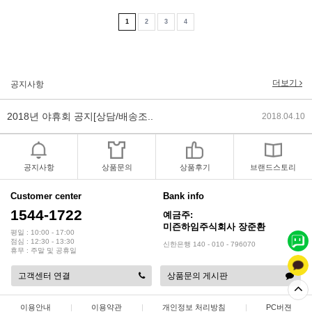
2019년 설 명절 배송지연 안내
2019.01.23
1
2
3
4
2018년 미즌하임 사이트 리뉴얼!
2018.06.04
더보기
공지사항
2018년 야휴회 공지[상담/배송조..
2018.04.10
2018년 모바일샵 리뉴얼 업데이..
2018.04.10
2017년 미즌하임 리뉴얼
2017.03.06
공지사항
상품문의
상품후기
브랜드스토리
2019년 설 명절 배송지연 안내
2019.01.23
Customer center
Bank info
1544-1722
예금주:
미즌하임주식회사 장준환
평일 : 10:00 - 17:00
점심 : 12:30 - 13:30
신한은행 140 - 010 - 796070
휴무 : 주말 및 공휴일
고객센터 연결
상품문의 게시판
이용안내
|
이용약관
|
개인정보 처리방침
|
PC버젼