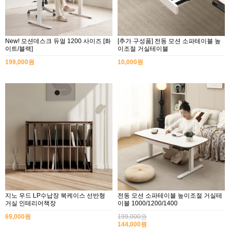
New! 모션데스크 듀얼 1200 사이즈 [화
[추가 구성품] 전동 모션 소파테이블 높
이트/블랙]
이조절 거실테이블
199,000원
10,000원
지노 우드 LP수납장 북케이스 선반형
전동 모션 소파테이블 높이조절 거실테
거실 인테리어책장
이블 1000/1200/1400
69,000원
199,000원
144,000원