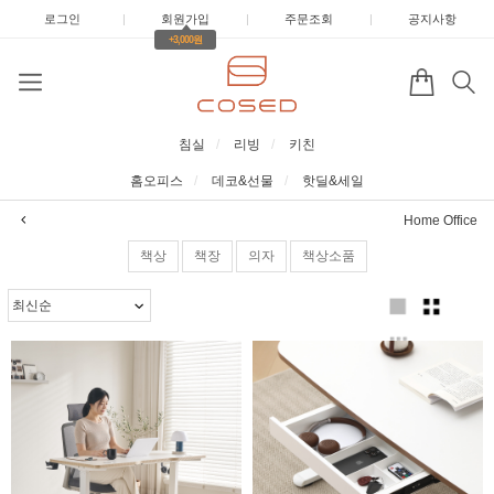
로그인
|
회원가입
|
주문조회
|
공지사항
+3,000원
침실
리빙
키친
홈오피스
데코&선물
핫딜&세일
Home Office
책상
책장
의자
책상소품