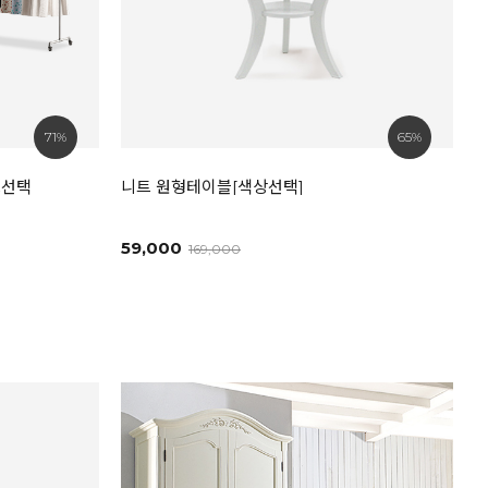
71%
65%
즈선택
니트 원형테이블[색상선택]
59,000
169,000