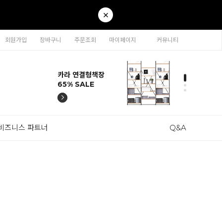
회원가입
장바구니
주문조회
마이페이지
커뮤니티
티나 인테리어의자
카라 연결형책장
이동형 높이조절
티나 인테리어의자
카라 연결형책장
57% SALE
65% SALE
테이블 47% SALE
57% SALE
65% SALE
비즈니스 파트너
Q&A