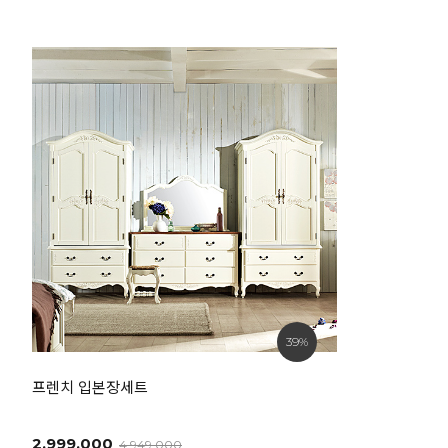
39%
프렌치 입본장세트
2,999,000
4,949,000