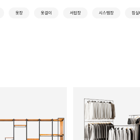
옷장
옷걸이
서랍장
시스템장
침실