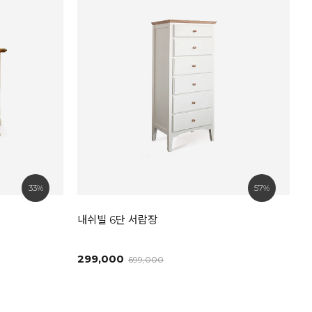
33%
57%
내쉬빌 6단 서랍장
299,000
699,000