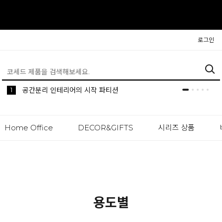
로그인
5
2
1
생활 속 편리한 이동식 사이드 테이블 시리즈
공간분리 인테리어의 시작 파티션
나만의 높이를 맞춰주는 모션데스크
Home Office
DECOR&GIFTS
시리즈 상품
용도별