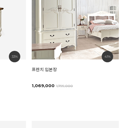
33%
41%
프렌치 입본장
1,069,000
1,799,000