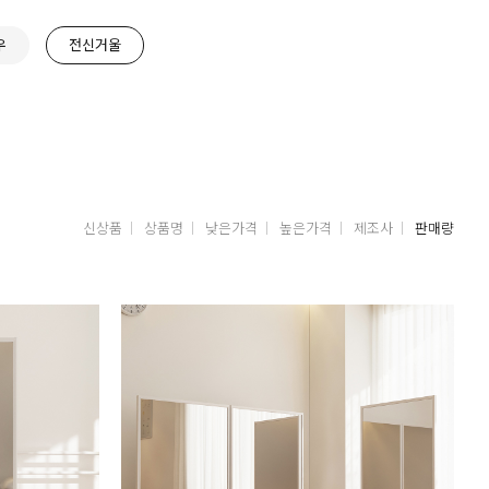
우
전신거울
신상품
상품명
낮은가격
높은가격
제조사
판매량