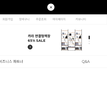
회원가입
장바구니
주문조회
마이페이지
커뮤니티
티나 인테리어의자
카라 연결형책장
이동형 높이조절
티나 인테리어의자
카라 연결형책장
57% SALE
65% SALE
테이블 47% SALE
57% SALE
65% SALE
비즈니스 파트너
Q&A