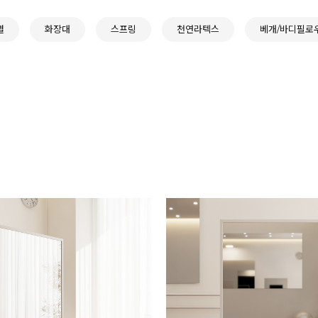
별
화장대
스프링
천연라텍스
베개/바디필로