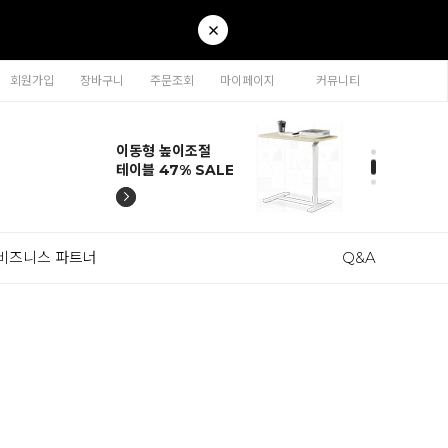
회원가입
장바구니
주문조회
마이페이지
커뮤니티
티나 인테리어의자
카라 연결형책장
이동형 높이조절
티나 인테리어의자
카라 연결형책장
57% SALE
65% SALE
테이블 47% SALE
57% SALE
65% SALE
비즈니스 파트너
Q&A