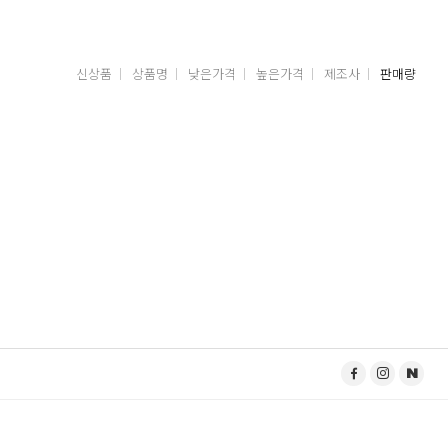
신상품
상품명
낮은가격
높은가격
제조사
판매량