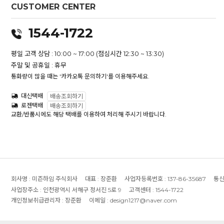
CUSTOMER CENTER
1544-1722
평일 고객 상담 : 10:00 ~ 17:00 (점심시간 12:30 ~ 13:30)
주말 및 공휴일 : 휴무
통화량이 많을 때는 '카카오톡 문의하기'를 이용해주세요.
대신택배
배송조회하기
로젠택배
배송조회하기
교환/반품시에도 해당 택배를 이용하여 처리해 주시기 바랍니다.
회사명 :
미즌하임 주식회사
대표 :
장준환
사업자등록번호 :
137-86-35687
통신
사업장주소 :
인천광역시 서해구 정서진 5로 9
고객센터 :
1544-1722
개인정보취급관리자 :
장준환
이메일 :
design1217@naver.com