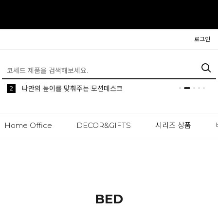
로그인
5
2
1
생활 속 편리한 이동식 사이드 테이블 시리즈
공간분리 인테리어의 시작 파티션
나만의 높이를 맞춰주는 모션데스크
Home Office
DECOR&GIFTS
시리즈 상품
BED