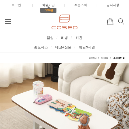
로그인
|
회원가입
|
주문조회
|
공지사항
+3,000원
침실
리빙
키친
홈오피스
데코&선물
핫딜&세일
LIVING
테이블
소파테이블