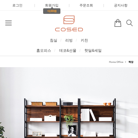
로그인
|
회원가입
|
주문조회
|
공지사항
+3,000원
침실
리빙
키친
홈오피스
데코&선물
핫딜&세일
Home Office
책장