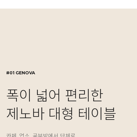
#01 GENOVA
#02 GENOVA
#03 MOTION DESK
#01 GENOVA
폭이 넓어 편리한
실용적인 수납 설계,
자유로운 높이 조절
폭이 넓어 편리한
제노바 대형 테이블
제노바 책장겸 수납장
NEW! 싱글/듀얼 모
제노바 대형 테이블
카페, 업소, 공부방에서 단체로
보기에도 좋고 실용성도 놓치지 않은 제노바 책장은
베이직한 2가지 컬러와 5가지 사이즈의 모션데스크는
카페, 업소, 공부방에서 단체로