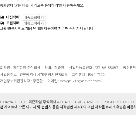
통화량이 많을 때는 '카카오톡 문의하기'를 이용해주세요.
대신택배
배송조회하기
로젠택배
배송조회하기
교환/반품시에도 해당 택배를 이용하여 처리해 주시기 바랍니다.
회사명 :
미즌하임 주식회사
대표 :
장준환
사업자등록번호 :
137-86-35687
통신판매
사업장주소 :
인천광역시 서해구 정서진 5로 9
고객센터 :
1544-1722
개인정보취급관리자 :
장준환
이메일 :
design1217@naver.com
COPYRIGHT(C)
미즌하임 주식회사
ALL RIGHT RESERVED.
DESIGN BY COSED.
본 사이트내 모든 이미지 및 컨텐츠 등은 저작권법 제4조의 의한 저작물로써 소유권은 미즌하