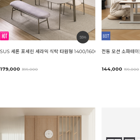
55%
SUS 세론 포세린 세라믹 식탁 타원형 1400/1600/1800L [모던화이트
전동 모션 소파테이블
179,000
144,000
399,000
199,000